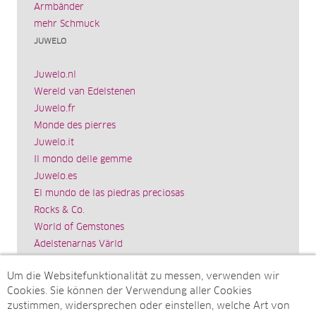
Armbänder
mehr Schmuck
JUWELO
Juwelo.nl
Wereld van Edelstenen
Juwelo.fr
Monde des pierres
Juwelo.it
Il mondo delle gemme
Juwelo.es
El mundo de las piedras preciosas
Rocks & Co.
World of Gemstones
Ädelstenarnas Värld
Schmuck.de
Um die Websitefunktionalität zu messen, verwenden wir
Impressum
Cookies. Sie können der Verwendung aller Cookies
SITEMAP
zustimmen, widersprechen oder einstellen, welche Art von