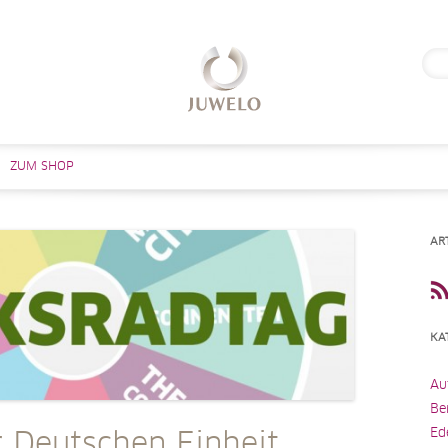
Suc
nach
Zum Inhalt springen
ZUM SHOP
AR
KA
Au
Be
Ed
r Deutschen Einheit