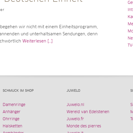
Ge
In
ler
Ka
Me
 begehen wir nicht mit einem Einheitsprogramm,
Mo
pannenden und unterhaltsamen Sendungen, denn
Ne
ichwörtlich
Weiterlesen [...]
TV
SCHMUCK IM SHOP
JUWELO
S
Damenringe
Juwelo.nl
S
Anhänger
Wereld van Edelstenen
M
Ohrringe
Juwelo.fr
T
Halsketten
Monde des pierres