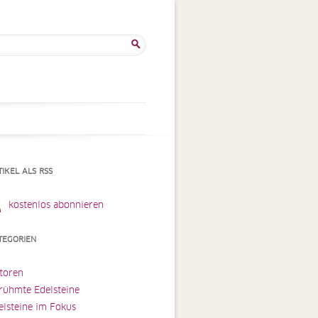
he
:
TIKEL ALS RSS
kostenlos abonnieren
TEGORIEN
toren
rühmte Edelsteine
elsteine im Fokus