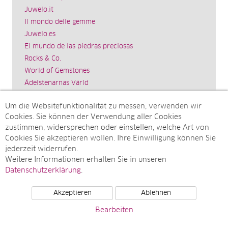
Juwelo.it
Il mondo delle gemme
Juwelo.es
El mundo de las piedras preciosas
Rocks & Co.
World of Gemstones
Ädelstenarnas Värld
Schmuck.de
Um die Websitefunktionalität zu messen, verwenden wir
Impressum
Cookies. Sie können der Verwendung aller Cookies
SITEMAP
zustimmen, widersprechen oder einstellen, welche Art von
Cookies Sie akzeptieren wollen. Ihre Einwilligung können Sie
Sitemap
jederzeit widerrufen.
Monatsarchive
Weitere Informationen erhalten Sie in unseren
Top-Artikel
Datenschutzerklärung
.
Akzeptieren
Ablehnen
© Juwelo Deutschland GmbH (ein Tochterunternehmen der
Bearbeiten
elumeo SE)