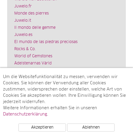
Juwelo.fr
Monde des pierres
Juwelo.it
Il mondo delle gemme
Juwelo.es
El mundo de las piedras preciosas
Rocks & Co.
World of Gemstones
Ädelstenarnas Värld
Schmuck.de
Um die Websitefunktionalität zu messen, verwenden wir
Impressum
Cookies. Sie können der Verwendung aller Cookies
SITEMAP
zustimmen, widersprechen oder einstellen, welche Art von
Cookies Sie akzeptieren wollen. Ihre Einwilligung können Sie
Sitemap
jederzeit widerrufen.
Monatsarchive
Weitere Informationen erhalten Sie in unseren
Top-Artikel
Datenschutzerklärung
.
Akzeptieren
Ablehnen