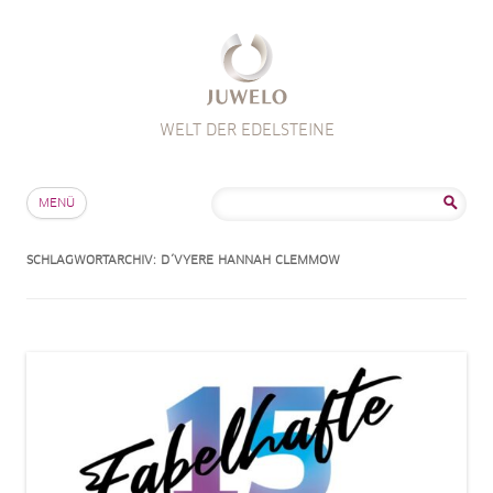
WELT DER EDELSTEINE
Zum Inhalt springen
Suche
MENÜ
nach:
SCHLAGWORTARCHIV:
D´VYERE HANNAH CLEMMOW