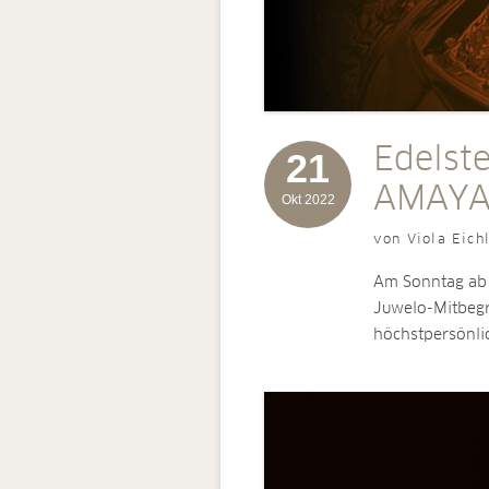
Edelste
21
AMAYA
Okt 2022
von Viola Eich
Am Sonntag ab 
Juwelo-Mitbegr
höchstpersönli