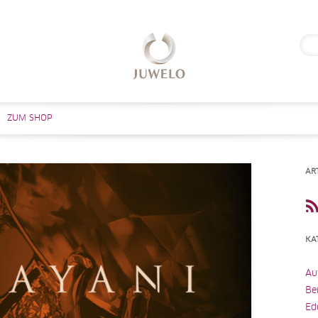
Suc
nach
Zum Inhalt springen
ZUM SHOP
AR
KA
Au
Be
Ed