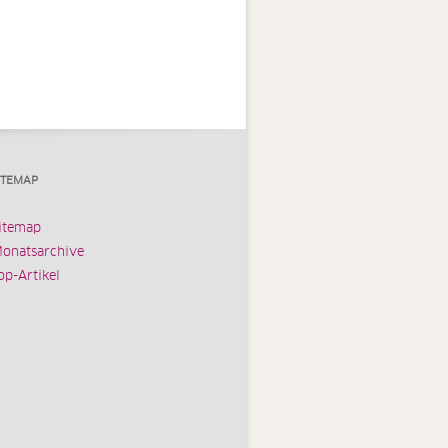
ITEMAP
itemap
onatsarchive
op-Artikel