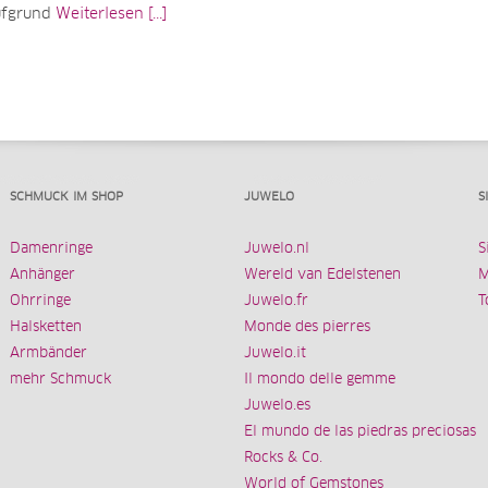
ufgrund
Weiterlesen [...]
SCHMUCK IM SHOP
JUWELO
S
Damenringe
Juwelo.nl
S
Anhänger
Wereld van Edelstenen
M
Ohrringe
Juwelo.fr
T
Halsketten
Monde des pierres
Armbänder
Juwelo.it
mehr Schmuck
Il mondo delle gemme
Juwelo.es
El mundo de las piedras preciosas
Rocks & Co.
World of Gemstones