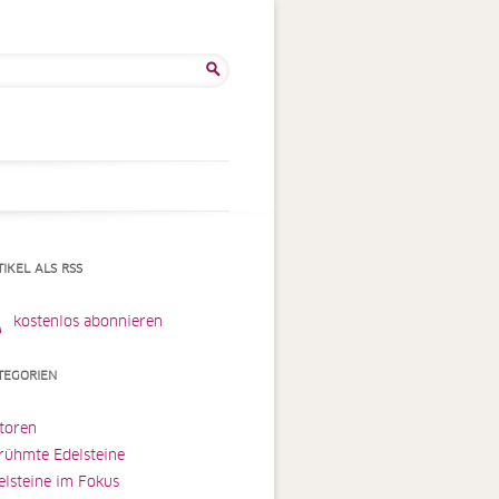
he
:
TIKEL ALS RSS
kostenlos abonnieren
TEGORIEN
toren
rühmte Edelsteine
elsteine im Fokus