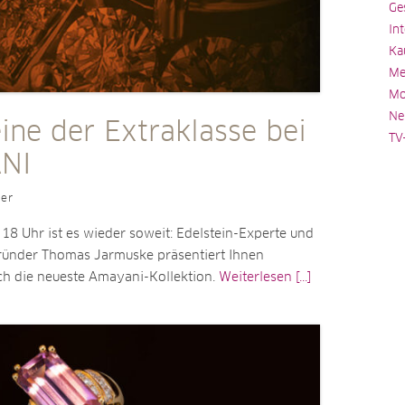
Ge
In
Ka
Me
Mo
Ne
ine der Extraklasse bei
TV
NI
ler
18 Uhr ist es wieder soweit: Edelstein-Experte und
ünder Thomas Jarmuske präsentiert Ihnen
ch die neueste Amayani-Kollektion.
Weiterlesen [...]