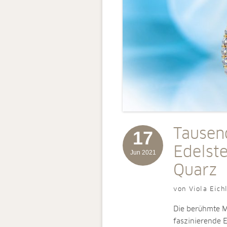
Tausen
17
Edelst
Jun 2021
Quarz
von Viola Eich
Die berühmte Mi
faszinierende E