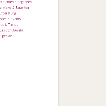
schichten & Legenden
terviews & Experten
ufberatung
ssen & Events
de & Trends
ues von Juwelo
-Specials