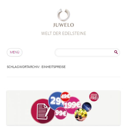
WELT DER EDELSTEINE
Zum Inhalt springen
Suche
MENÜ
nach:
SCHLAGWORTARCHIV:
EINHEITSPREISE