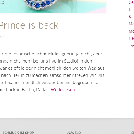
Ge
In
Ka
Prince is back!
Me
Mo
ler
Ne
TV
r die texanische Schmuckdesignerin ja nicht, aber
ange nicht mehr bei uns live im Studio! In den
war es oft leider nicht möglich, den weiten Weg aus
 nach Berlin zu machen. Umso mehr freuen wir uns,
de Texanerin endlich wieder bei uns begrüßen zu
e back in Berlin, Dallas!
Weiterlesen [...]
SCHMUCK IM SHOP
JUWELO
S