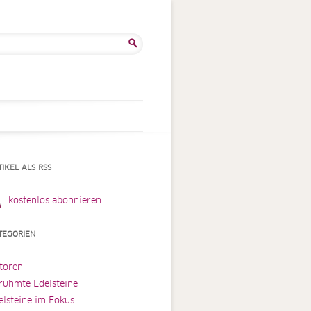
he
:
TIKEL ALS RSS
kostenlos abonnieren
TEGORIEN
toren
rühmte Edelsteine
elsteine im Fokus