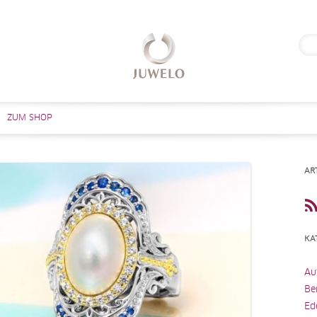
Suc
nach
Zum Inhalt springen
ZUM SHOP
AR
KA
Au
Be
Ed