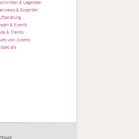
schichten & Legenden
terviews & Experten
ufberatung
ssen & Events
de & Trends
ues von Juwelo
-Specials
ITEMAP