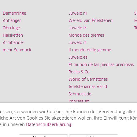
Damenringe
Juwelo.nl
S
Anhänger
Wereld van Edelstenen
M
Ohrringe
Juwelo.fr
T
Halsketten
Monde des pierres
Armbänder
Juwelo.it
mehr Schmuck
Il mondo delle gemme
Juwelo.es
El mundo de las piedras preciosas
Rocks & Co.
World of Gemstones
Ädelstenarnas Värld
Schmuck.de
Impressum
messen, verwenden wir Cookies. Sie können der Verwendung aller
che Art von Cookies Sie akzeptieren wollen. Ihre Einwilligung kön
e in unseren
Datenschutzerklärung
.
Tochterunternehmen der elumeo SE)