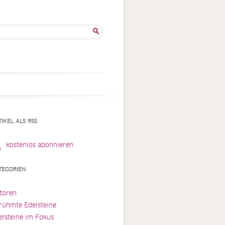
he
:
TIKEL ALS RSS
kostenlos abonnieren
TEGORIEN
toren
rühmte Edelsteine
elsteine im Fokus