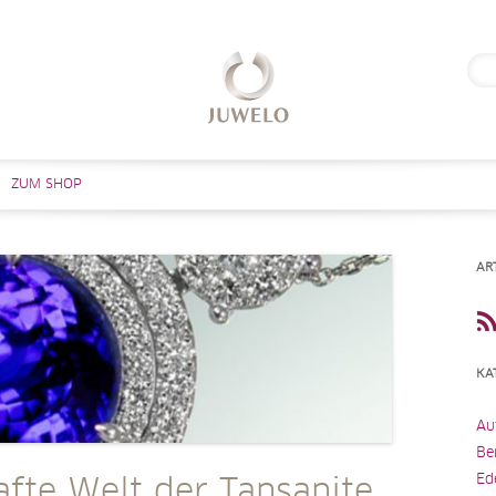
Suc
nach
Zum Inhalt springen
ZUM SHOP
AR
KA
Au
Be
Ed
afte Welt der Tansanite