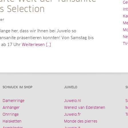
Ge
s Selection
In
Ka
ler
Me
Mo
 lange her, dass wir Ihnen bei Juwelo so
Ne
ansanite präsentieren konnten! Von Samstag bis
TV
s ab 17 Uhr
Weiterlesen [...]
SCHMUCK IM SHOP
JUWELO
S
Damenringe
Juwelo.nl
S
Anhänger
Wereld van Edelstenen
M
Ohrringe
Juwelo.fr
T
Halsketten
Monde des pierres