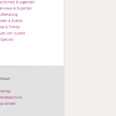
schichten & Legenden
terviews & Experten
ufberatung
ssen & Events
de & Trends
ues von Juwelo
-Specials
ITEMAP
itemap
onatsarchive
op-Artikel