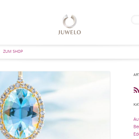
Suc
nach
Zum Inhalt springen
ZUM SHOP
AR
KA
Au
Be
Ed