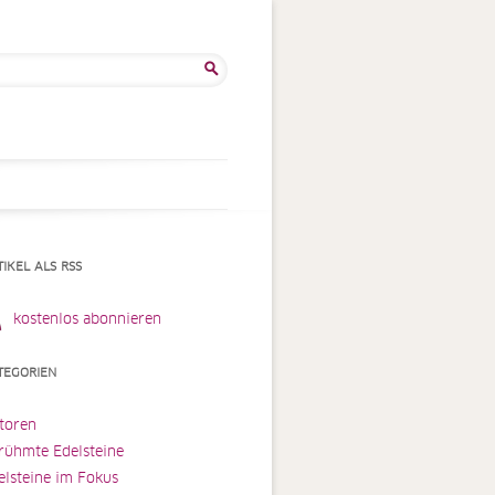
he
:
TIKEL ALS RSS
kostenlos abonnieren
TEGORIEN
toren
rühmte Edelsteine
elsteine im Fokus