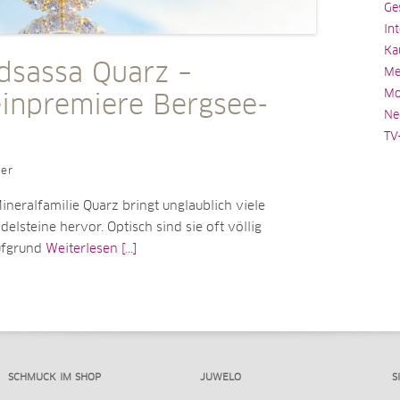
Ge
In
Ka
dsassa Quarz –
Me
Mo
einpremiere Bergsee-
Ne
TV
ler
neralfamilie Quarz bringt unglaublich viele
delsteine hervor. Optisch sind sie oft völlig
ufgrund
Weiterlesen [...]
SCHMUCK IM SHOP
JUWELO
S