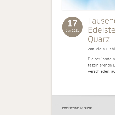
Tausen
17
Edelst
Jun 2021
Quarz
von Viola Eich
Die berühmte Mi
faszinierende E
verschieden, a
EDELSTEINE IM SHOP