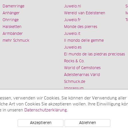
Damenringe
Juwelo.nl
S
Anhänger
Wereld van Edelstenen
M
Ohrringe
Juwelo.fr
T
Halsketten
Monde des pierres
Armbänder
Juwelo.it
mehr Schmuck
Il mondo delle gemme
Juwelo.es
El mundo de las piedras preciosas
Rocks & Co.
World of Gemstones
Ädelstenarnas Värld
Schmuck.de
Impressum
messen, verwenden wir Cookies. Sie können der Verwendung aller
che Art von Cookies Sie akzeptieren wollen. Ihre Einwilligung kön
e in unseren
Datenschutzerklärung
.
Tochterunternehmen der elumeo SE)
Akzeptieren
Ablehnen