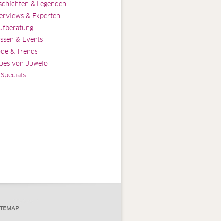
schichten & Legenden
terviews & Experten
ufberatung
ssen & Events
de & Trends
ues von Juwelo
-Specials
ITEMAP