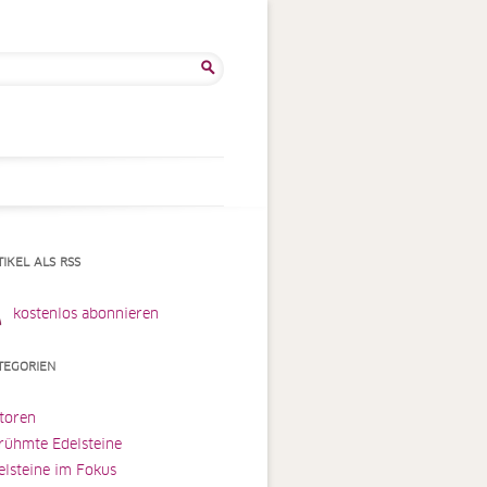
he
:
TIKEL ALS RSS
kostenlos abonnieren
TEGORIEN
toren
rühmte Edelsteine
elsteine im Fokus