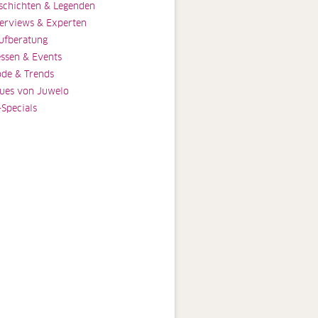
schichten & Legenden
terviews & Experten
ufberatung
ssen & Events
de & Trends
ues von Juwelo
-Specials