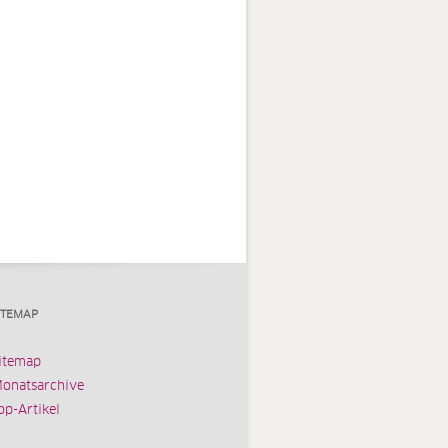
ITEMAP
itemap
onatsarchive
op-Artikel