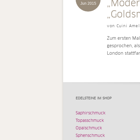
„Moder
Jun 2015
„Golds
von Cuini Amel
Zum ersten Mal
gesprochen, al
London stattfa
EDELSTEINE IM SHOP
Saphirschmuck
Topasschmuck
Opalschmuck
Sphenschmuck