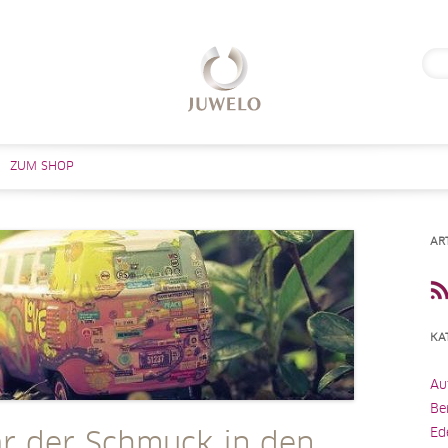
Suc
nach
Zum Inhalt springen
ZUM SHOP
AR
KA
Au
Be
Ed
r der Schmuck in den