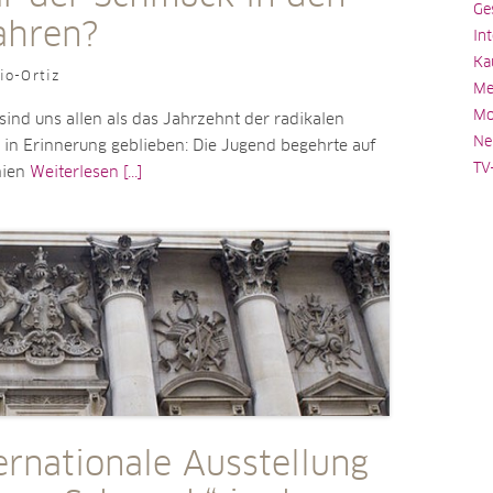
Ge
ahren?
In
Ka
io-Ortiz
Me
Mo
sind uns allen als das Jahrzehnt der radikalen
Ne
in Erinnerung geblieben: Die Jugend begehrte auf
TV
hien
Weiterlesen [...]
ernationale Ausstellung