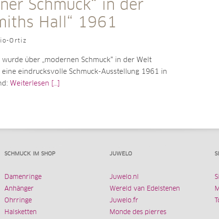
ner Schmuck“ in der
miths Hall“ 1961
io-Ortiz
 wurde über „modernen Schmuck“ in der Welt
s eine eindrucksvolle Schmuck-Ausstellung 1961 in
nd:
Weiterlesen [...]
SCHMUCK IM SHOP
JUWELO
S
Damenringe
Juwelo.nl
S
Anhänger
Wereld van Edelstenen
M
Ohrringe
Juwelo.fr
T
Halsketten
Monde des pierres