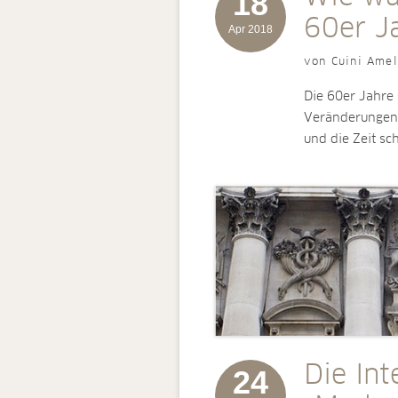
18
60er J
Apr 2018
von Cuini Amel
Die 60er Jahre 
Veränderungen 
und die Zeit sc
Die Int
24