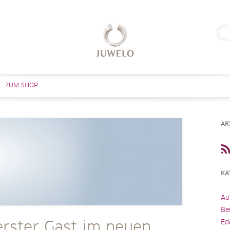
Suc
nach
Zum Inhalt springen
ZUM SHOP
AR
KA
Au
Be
Ed
erster Gast im neuen