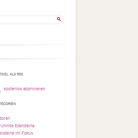
he
:
TIKEL ALS RSS
kostenlos abonnieren
TEGORIEN
toren
rühmte Edelsteine
elsteine im Fokus