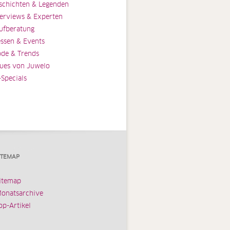
schichten & Legenden
terviews & Experten
ufberatung
ssen & Events
de & Trends
ues von Juwelo
-Specials
ITEMAP
itemap
onatsarchive
op-Artikel