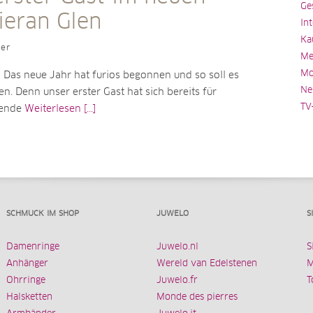
Ge
ieran Glen
In
Ka
ler
Me
Mo
Das neue Jahr hat furios begonnen und so soll es
Ne
n. Denn unser erster Gast hat sich bereits für
TV
nende
Weiterlesen [...]
SCHMUCK IM SHOP
JUWELO
S
Damenringe
Juwelo.nl
S
Anhänger
Wereld van Edelstenen
M
Ohrringe
Juwelo.fr
T
Halsketten
Monde des pierres