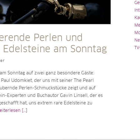
Ge
In
Ka
Me
Mo
ierende Perlen und
Ne
e Edelsteine am Sonntag
TV
ler
 am Sonntag auf zwei ganz besondere Gäste:
Paul Udomkiet, der uns mit seiner The Pearl
aubernde Perlen-Schmuckstücke zeigt und auf
in-Experten und Buchautor Gavin Linsell, der es
eschafft hat, uns extrem rare Edelsteine zu
iterlesen [...]