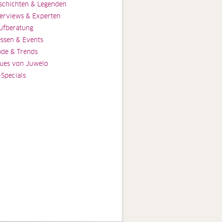
schichten & Legenden
terviews & Experten
ufberatung
ssen & Events
de & Trends
ues von Juwelo
-Specials