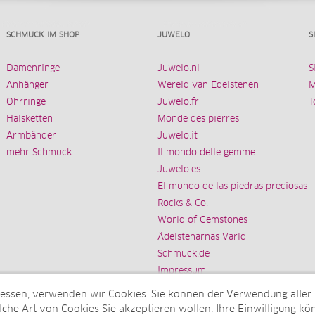
SCHMUCK IM SHOP
JUWELO
S
Damenringe
Juwelo.nl
S
Anhänger
Wereld van Edelstenen
M
Ohrringe
Juwelo.fr
T
Halsketten
Monde des pierres
Armbänder
Juwelo.it
mehr Schmuck
Il mondo delle gemme
Juwelo.es
El mundo de las piedras preciosas
Rocks & Co.
World of Gemstones
Ädelstenarnas Värld
Schmuck.de
Impressum
messen, verwenden wir Cookies. Sie können der Verwendung aller
che Art von Cookies Sie akzeptieren wollen. Ihre Einwilligung kön