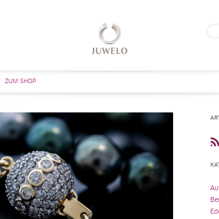
Suc
nach
Zum Inhalt springen
ZUM SHOP
AR
KA
Au
Be
Ed