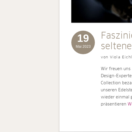
Faszin
19
selten
Mai 2023
von Viola Eich
Wir freuen uns
Design-Experte 
Collection bez
unseren Edelste
wieder einmal g
präsentieren
We