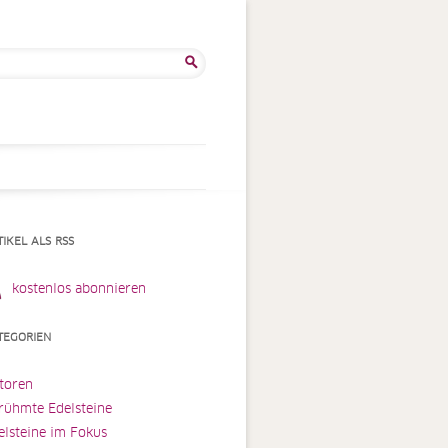
he
:
TIKEL ALS RSS
kostenlos abonnieren
TEGORIEN
toren
rühmte Edelsteine
elsteine im Fokus