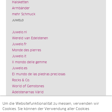
Halsketten
Armbänder
mehr Schmuck
JUWELO
Juwelo.nl
Wereld van Edelstenen
Juwelo.fr
Monde des pierres
Juwelo.it
Il mondo delle gemme
Juwelo.es
El mundo de las piedras preciosas
Rocks & Co.
World of Gemstones
Ädelstenarnas Värld
Schmuck.de
Um die Websitefunktionalität zu messen, verwenden wir
Impressum
Cookies. Sie können der Verwendung aller Cookies
SITEMAP