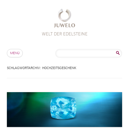
WELT DER EDELSTEINE
Zum Inhalt springen
Suche
MENÜ
nach:
SCHLAGWORTARCHIV:
HOCHZEITSGESCHENK