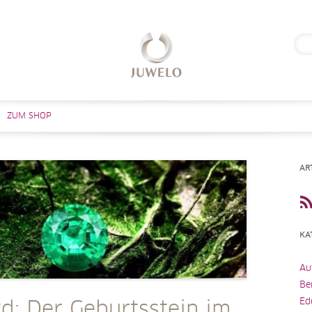
Suc
nach
Zum Inhalt springen
ZUM SHOP
AR
KA
Au
Be
Ed
d: Der Geburtsstein im