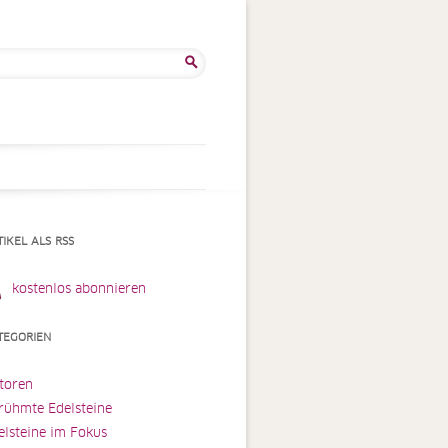
he
:
TIKEL ALS RSS
kostenlos abonnieren
TEGORIEN
toren
rühmte Edelsteine
elsteine im Fokus