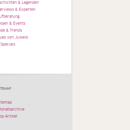
schichten & Legenden
terviews & Experten
ufberatung
ssen & Events
de & Trends
ues von Juwelo
-Specials
ITEMAP
itemap
onatsarchive
op-Artikel