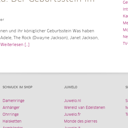
Ge
In
Ka
ler
Me
Mo
nen und ihr königlicher Geburtsstein Was haben
Ne
 Adele, The Rock (Dwayne Jackson), Janet Jackson,
TV
i
Weiterlesen [...]
SCHMUCK IM SHOP
JUWELO
S
Damenringe
Juwelo.nl
S
Anhänger
Wereld van Edelstenen
M
Ohrringe
Juwelo.fr
T
Halsketten
Monde des pierres