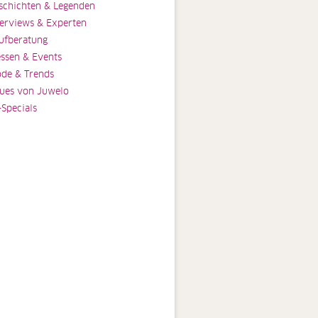
schichten & Legenden
terviews & Experten
ufberatung
ssen & Events
de & Trends
ues von Juwelo
-Specials