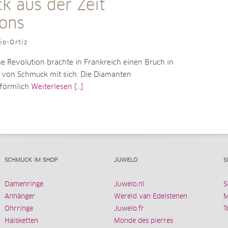
k aus der Zeit
ons
io-Ortiz
e Revolution brachte in Frankreich einen Bruch in
g von Schmuck mit sich. Die Diamanten
förmlich
Weiterlesen [...]
SCHMUCK IM SHOP
JUWELO
S
Damenringe
Juwelo.nl
S
Anhänger
Wereld van Edelstenen
M
Ohrringe
Juwelo.fr
T
Halsketten
Monde des pierres