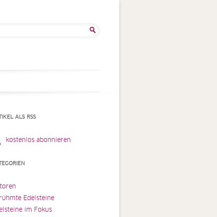
he
:
TIKEL ALS RSS
kostenlos abonnieren
TEGORIEN
toren
rühmte Edelsteine
elsteine im Fokus