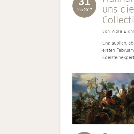
31
uns di
Jan 2017
Collect
von Viola Eich
Unglaublich, ab
ersten Februar
Edelsteinexpe