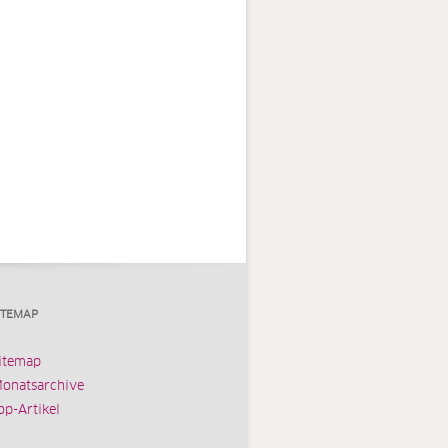
ITEMAP
itemap
onatsarchive
op-Artikel