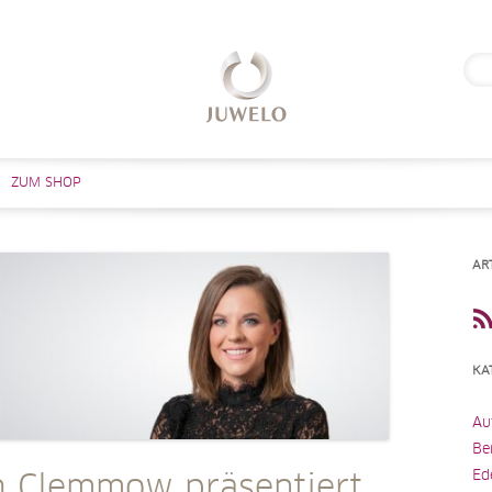
Suc
nach
Zum Inhalt springen
ZUM SHOP
AR
KA
Au
Be
Ed
 Clemmow präsentiert