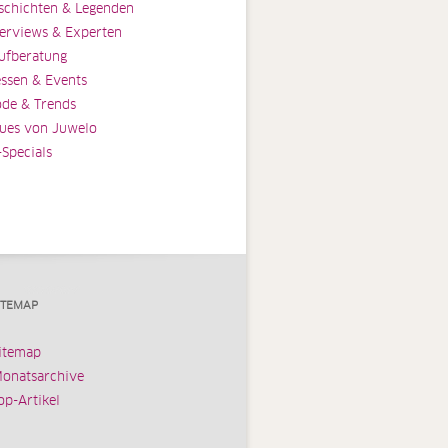
schichten & Legenden
terviews & Experten
ufberatung
ssen & Events
de & Trends
ues von Juwelo
-Specials
ITEMAP
itemap
onatsarchive
op-Artikel