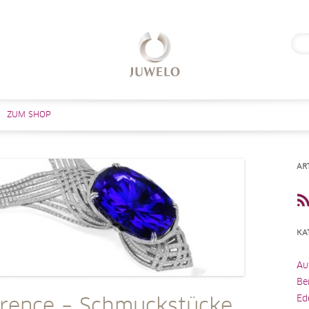
Suc
nach
Zum Inhalt springen
ZUM SHOP
AR
KA
Au
Be
Ed
orence – Schmuckstücke