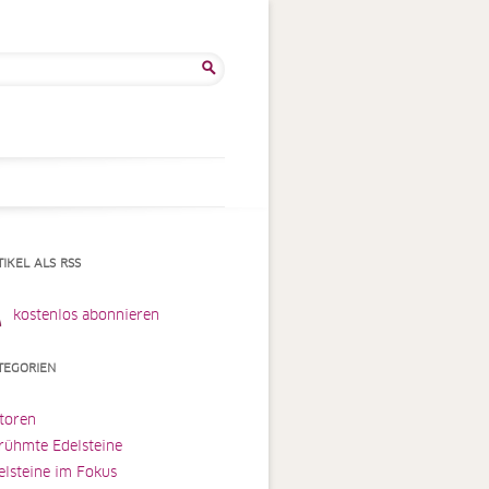
he
:
TIKEL ALS RSS
kostenlos abonnieren
TEGORIEN
toren
rühmte Edelsteine
elsteine im Fokus