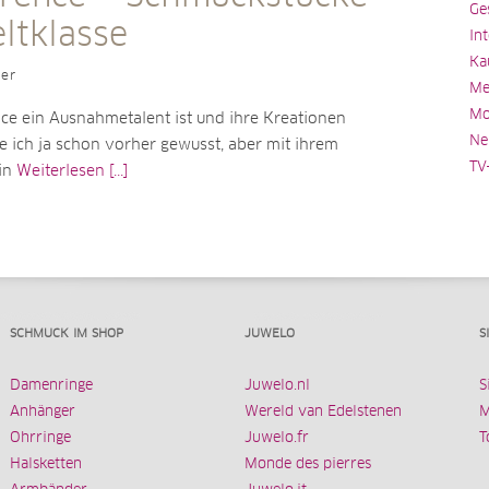
Ge
ltklasse
In
Ka
ler
Me
Mo
ce ein Ausnahmetalent ist und ihre Kreationen
Ne
be ich ja schon vorher gewusst, aber mit ihrem
TV
 in
Weiterlesen [...]
SCHMUCK IM SHOP
JUWELO
S
Damenringe
Juwelo.nl
S
Anhänger
Wereld van Edelstenen
M
Ohrringe
Juwelo.fr
T
Halsketten
Monde des pierres