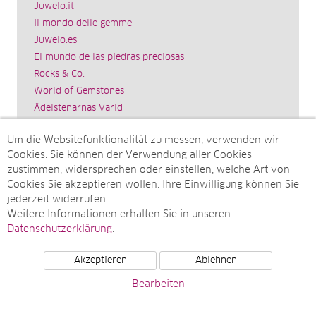
Juwelo.it
Il mondo delle gemme
Juwelo.es
El mundo de las piedras preciosas
Rocks & Co.
World of Gemstones
Ädelstenarnas Värld
Schmuck.de
Um die Websitefunktionalität zu messen, verwenden wir
Impressum
Cookies. Sie können der Verwendung aller Cookies
SITEMAP
zustimmen, widersprechen oder einstellen, welche Art von
Cookies Sie akzeptieren wollen. Ihre Einwilligung können Sie
Sitemap
jederzeit widerrufen.
Monatsarchive
Weitere Informationen erhalten Sie in unseren
Top-Artikel
Datenschutzerklärung
.
Akzeptieren
Ablehnen
© Juwelo Deutschland GmbH (ein Tochterunternehmen der
Bearbeiten
elumeo SE)