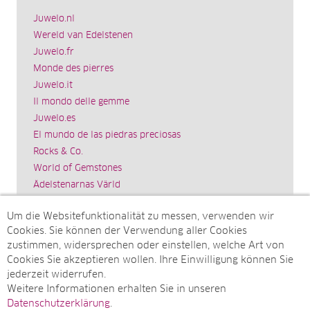
Juwelo.nl
Wereld van Edelstenen
Juwelo.fr
Monde des pierres
Juwelo.it
Il mondo delle gemme
Juwelo.es
El mundo de las piedras preciosas
Rocks & Co.
World of Gemstones
Ädelstenarnas Värld
Schmuck.de
Um die Websitefunktionalität zu messen, verwenden wir
Impressum
Cookies. Sie können der Verwendung aller Cookies
SITEMAP
zustimmen, widersprechen oder einstellen, welche Art von
Cookies Sie akzeptieren wollen. Ihre Einwilligung können Sie
Sitemap
jederzeit widerrufen.
Monatsarchive
Weitere Informationen erhalten Sie in unseren
Top-Artikel
Datenschutzerklärung
.