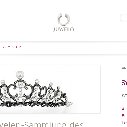
Suc
nach
Zum Inhalt springen
ZUM SHOP
AR
KA
Au
Be
Ed
welen-Sammlung des