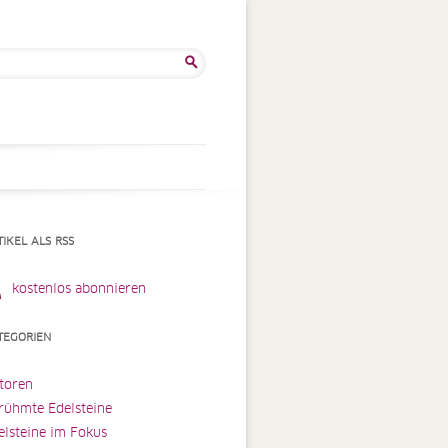
he
:
TIKEL ALS RSS
kostenlos abonnieren
TEGORIEN
toren
rühmte Edelsteine
elsteine im Fokus