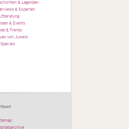
schichten & Legenden
terviews & Experten
ufberatung
ssen & Events
de & Trends
ues von Juwelo
-Specials
ITEMAP
itemap
onatsarchive