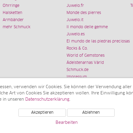
Ohrringe
Juwelo.fr
T
Halsketten
Monde des pierres
Armbänder
Juwelo.it
mehr Schmuck
Il mondo delle gemme
Juwelo.es
El mundo de las piedras preciosas
Rocks & Co.
World of Gemstones
Ädelstenarnas Värld
Schmuck.de
Impressum
messen, verwenden wir Cookies. Sie können der Verwendung aller
che Art von Cookies Sie akzeptieren wollen. Ihre Einwilligung kön
e in unseren
Datenschutzerklärung
.
Tochterunternehmen der elumeo SE)
Akzeptieren
Ablehnen
Bearbeiten