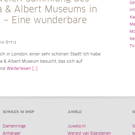
Ge
ia & Albert Museums in
In
Ka
 – Eine wunderbare
Me
Mo
Ne
io-Ortiz
TV
ch in London, einer sehr schönen Stadt! Ich habe
ia & Albert Museum besucht, das sich auf
 und
Weiterlesen [...]
SCHMUCK IM SHOP
JUWELO
S
Damenringe
Juwelo.nl
S
Anhänger
Wereld van Edelstenen
M