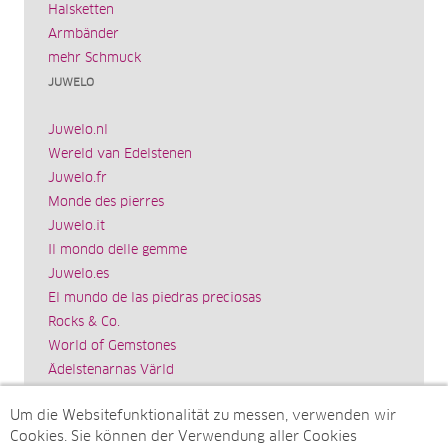
Halsketten
Armbänder
mehr Schmuck
JUWELO
Juwelo.nl
Wereld van Edelstenen
Juwelo.fr
Monde des pierres
Juwelo.it
Il mondo delle gemme
Juwelo.es
El mundo de las piedras preciosas
Rocks & Co.
World of Gemstones
Ädelstenarnas Värld
Schmuck.de
Um die Websitefunktionalität zu messen, verwenden wir
Impressum
Cookies. Sie können der Verwendung aller Cookies
SITEMAP