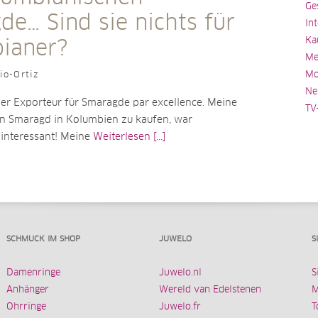
Ge
e… Sind sie nichts für
In
Ka
ianer?
Me
Mo
io-Ortiz
Ne
der Exporteur für Smaragde par excellence. Meine
TV
en Smaragd in Kolumbien zu kaufen, war
interessant! Meine
Weiterlesen [...]
SCHMUCK IM SHOP
JUWELO
S
Damenringe
Juwelo.nl
S
Anhänger
Wereld van Edelstenen
M
Ohrringe
Juwelo.fr
T