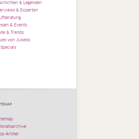
schichten & Legenden
terviews & Experten
ufberatung
ssen & Events
de & Trends
ues von Juwelo
-Specials
ITEMAP
itemap
onatsarchive
op-Artikel