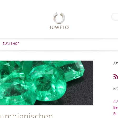
Suc
nach
Zum Inhalt springen
ZUM SHOP
AR
KA
Au
Be
Ed
lumbianischen