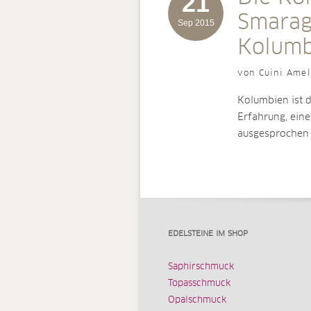
21
Smaragd
Sep 2015
Kolumb
von Cuini Amel
Kolumbien ist 
Erfahrung, ein
ausgesprochen 
EDELSTEINE IM SHOP
Saphirschmuck
Topasschmuck
Opalschmuck