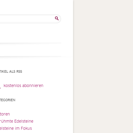
he
:
TIKEL ALS RSS
kostenlos abonnieren
TEGORIEN
toren
rühmte Edelsteine
elsteine im Fokus