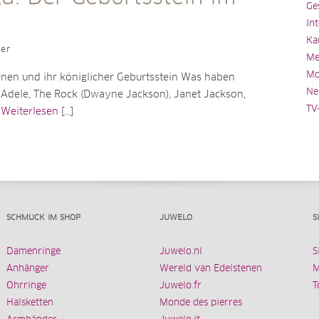
Ge
In
Ka
ler
Me
Mo
nen und ihr königlicher Geburtsstein Was haben
Ne
 Adele, The Rock (Dwayne Jackson), Janet Jackson,
TV
i
Weiterlesen [...]
SCHMUCK IM SHOP
JUWELO
S
Damenringe
Juwelo.nl
S
Anhänger
Wereld van Edelstenen
M
Ohrringe
Juwelo.fr
T
Halsketten
Monde des pierres