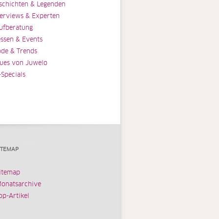
schichten & Legenden
terviews & Experten
ufberatung
ssen & Events
de & Trends
ues von Juwelo
-Specials
ITEMAP
itemap
onatsarchive
op-Artikel