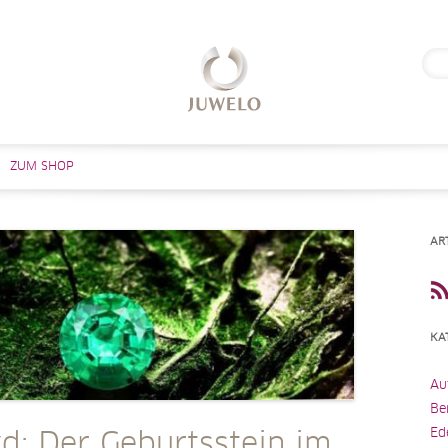
Suc
nach
Zum Inhalt springen
ZUM SHOP
AR
KA
Au
Be
Ed
d: Der Geburtsstein im