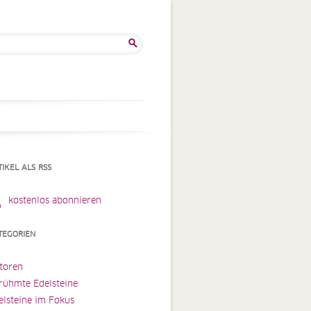
he
:
TIKEL ALS RSS
kostenlos abonnieren
TEGORIEN
toren
rühmte Edelsteine
elsteine im Fokus