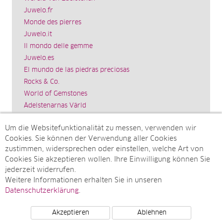
Juwelo.fr
Monde des pierres
Juwelo.it
Il mondo delle gemme
Juwelo.es
El mundo de las piedras preciosas
Rocks & Co.
World of Gemstones
Ädelstenarnas Värld
Schmuck.de
Um die Websitefunktionalität zu messen, verwenden wir
Impressum
Cookies. Sie können der Verwendung aller Cookies
SITEMAP
zustimmen, widersprechen oder einstellen, welche Art von
Cookies Sie akzeptieren wollen. Ihre Einwilligung können Sie
Sitemap
jederzeit widerrufen.
Monatsarchive
Weitere Informationen erhalten Sie in unseren
Top-Artikel
Datenschutzerklärung
.
Akzeptieren
Ablehnen