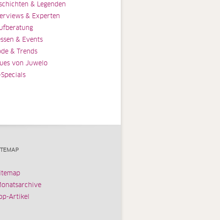
schichten & Legenden
terviews & Experten
ufberatung
ssen & Events
de & Trends
ues von Juwelo
-Specials
ITEMAP
itemap
onatsarchive
op-Artikel