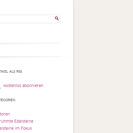
he
:
TIKEL ALS RSS
kostenlos abonnieren
TEGORIEN
toren
rühmte Edelsteine
elsteine im Fokus