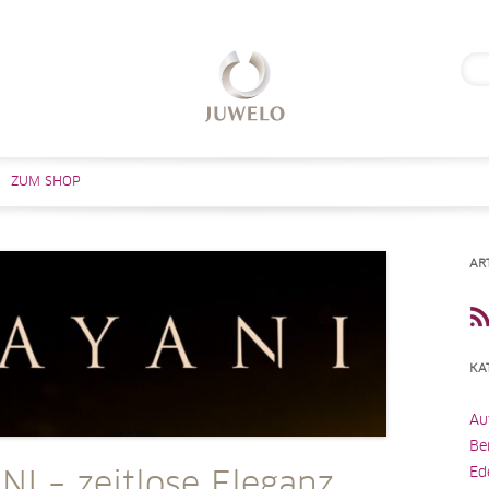
Suc
nach
Zum Inhalt springen
ZUM SHOP
AR
KA
Au
Be
Ed
I – zeitlose Eleganz