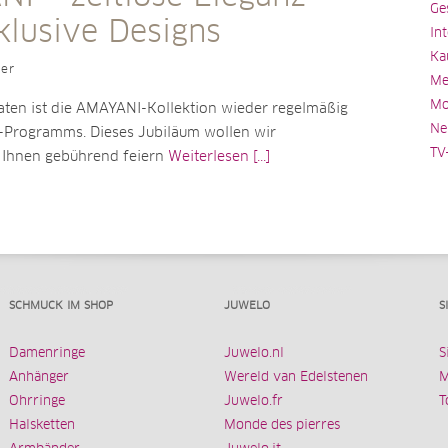
Ge
klusive Designs
In
Ka
ler
Me
Mo
aten ist die AMAYANI-Kollektion wieder regelmäßig
Ne
o-Programms. Dieses Jubiläum wollen wir
TV
 Ihnen gebührend feiern
Weiterlesen [...]
SCHMUCK IM SHOP
JUWELO
S
Damenringe
Juwelo.nl
S
Anhänger
Wereld van Edelstenen
M
Ohrringe
Juwelo.fr
T
Halsketten
Monde des pierres