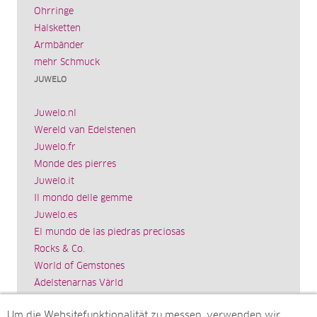
Ohrringe
Halsketten
Armbänder
mehr Schmuck
JUWELO
Juwelo.nl
Wereld van Edelstenen
Juwelo.fr
Monde des pierres
Juwelo.it
Il mondo delle gemme
Juwelo.es
El mundo de las piedras preciosas
Rocks & Co.
World of Gemstones
Ädelstenarnas Värld
Schmuck.de
Um die Websitefunktionalität zu messen, verwenden wir