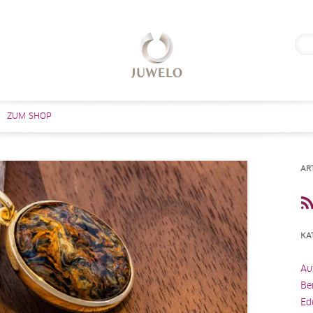
Suc
nach
Zum Inhalt springen
ZUM SHOP
AR
KA
Au
Be
Ed