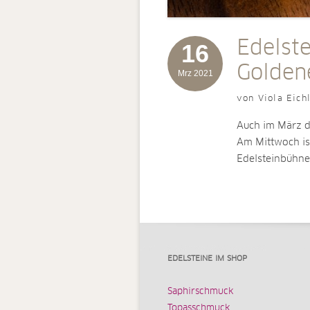
Edelst
16
Goldene
Mrz 2021
von Viola Eich
Auch im März d
Am Mittwoch ist
Edelsteinbühn
EDELSTEINE IM SHOP
Saphirschmuck
Topasschmuck