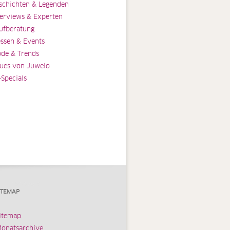
schichten & Legenden
terviews & Experten
ufberatung
ssen & Events
de & Trends
ues von Juwelo
-Specials
ITEMAP
itemap
onatsarchive