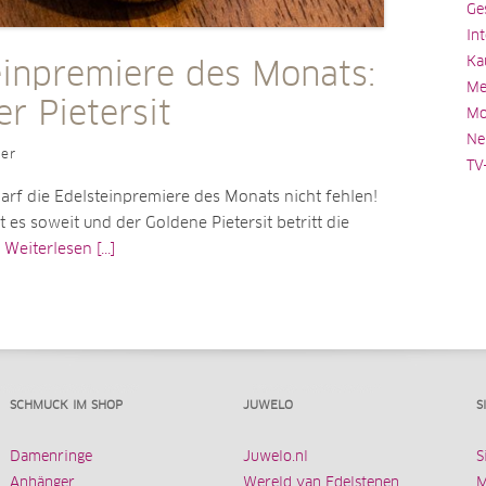
Ge
In
Ka
einpremiere des Monats:
Me
r Pietersit
Mo
Ne
ler
TV
arf die Edelsteinpremiere des Monats nicht fehlen!
 es soweit und der Goldene Pietersit betritt die
e
Weiterlesen [...]
SCHMUCK IM SHOP
JUWELO
S
Damenringe
Juwelo.nl
S
Anhänger
Wereld van Edelstenen
M