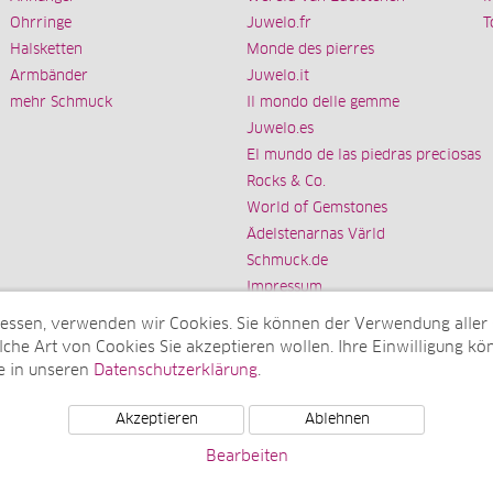
Ohrringe
Juwelo.fr
T
Halsketten
Monde des pierres
Armbänder
Juwelo.it
mehr Schmuck
Il mondo delle gemme
Juwelo.es
El mundo de las piedras preciosas
Rocks & Co.
World of Gemstones
Ädelstenarnas Värld
Schmuck.de
Impressum
messen, verwenden wir Cookies. Sie können der Verwendung aller
che Art von Cookies Sie akzeptieren wollen. Ihre Einwilligung kön
e in unseren
Datenschutzerklärung
.
Tochterunternehmen der elumeo SE)
Akzeptieren
Ablehnen
Bearbeiten