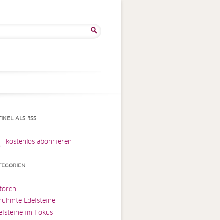
he
:
TIKEL ALS RSS
kostenlos abonnieren
TEGORIEN
toren
rühmte Edelsteine
elsteine im Fokus