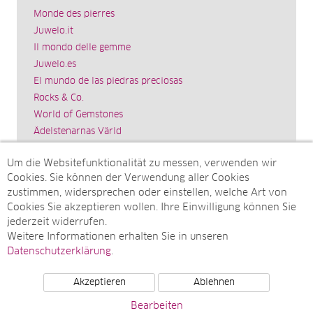
Monde des pierres
Juwelo.it
Il mondo delle gemme
Juwelo.es
El mundo de las piedras preciosas
Rocks & Co.
World of Gemstones
Ädelstenarnas Värld
Schmuck.de
Um die Websitefunktionalität zu messen, verwenden wir
Impressum
Cookies. Sie können der Verwendung aller Cookies
SITEMAP
zustimmen, widersprechen oder einstellen, welche Art von
Cookies Sie akzeptieren wollen. Ihre Einwilligung können Sie
Sitemap
jederzeit widerrufen.
Monatsarchive
Weitere Informationen erhalten Sie in unseren
Top-Artikel
Datenschutzerklärung
.
Akzeptieren
Ablehnen
© Juwelo Deutschland GmbH (ein Tochterunternehmen der
Bearbeiten