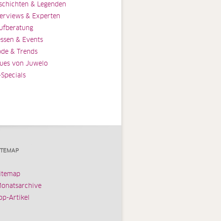
schichten & Legenden
terviews & Experten
ufberatung
ssen & Events
de & Trends
ues von Juwelo
-Specials
ITEMAP
itemap
onatsarchive
op-Artikel