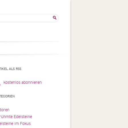
he
:
TIKEL ALS RSS
kostenlos abonnieren
TEGORIEN
toren
rühmte Edelsteine
elsteine im Fokus