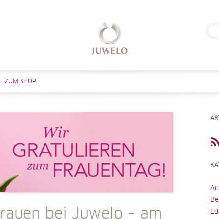
Suc
nach
Zum Inhalt springen
ZUM SHOP
AR
KA
Au
Be
rauen bei Juwelo – am
Ed