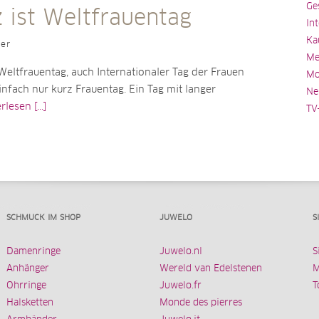
Ge
 ist Weltfrauentag
In
Ka
ler
Me
Weltfrauentag, auch Internationaler Tag der Frauen
Mo
nfach nur kurz Frauentag. Ein Tag mit langer
Ne
lesen [...]
TV
SCHMUCK IM SHOP
JUWELO
S
Damenringe
Juwelo.nl
S
Anhänger
Wereld van Edelstenen
M
Ohrringe
Juwelo.fr
T
Halsketten
Monde des pierres