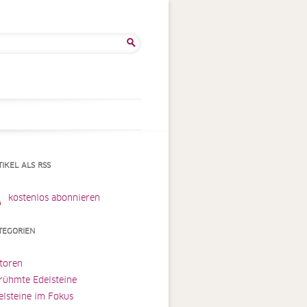
he
:
TIKEL ALS RSS
kostenlos abonnieren
TEGORIEN
toren
rühmte Edelsteine
elsteine im Fokus