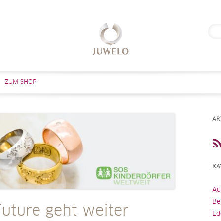
Suc
nach
Zum Inhalt springen
ZUM SHOP
AR
KA
Au
Be
Future geht weiter
Ed