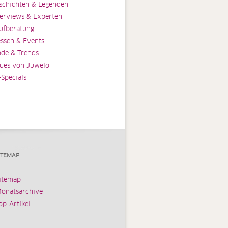
schichten & Legenden
terviews & Experten
ufberatung
ssen & Events
de & Trends
ues von Juwelo
-Specials
ITEMAP
itemap
onatsarchive
op-Artikel