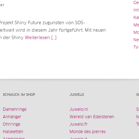
Ge
ler
In
Ka
Projekt Shiny Future zugunsten von SOS-
Me
ltweit wird in diesem Jahr fortgeführt. Mit neuen
Mo
n der Shiny
Weiterlesen [...]
Ne
TV
SCHMUCK IM SHOP
JUWELO
S
Damenringe
Juwelo.nl
S
Anhänger
Wereld van Edelstenen
M
Ohrringe
Juwelo.fr
T
Halsketten
Monde des pierres