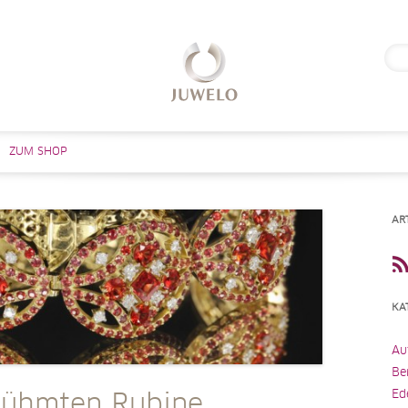
Suc
nach
Zum Inhalt springen
ZUM SHOP
AR
KA
Au
Be
Ed
rühmten Rubine