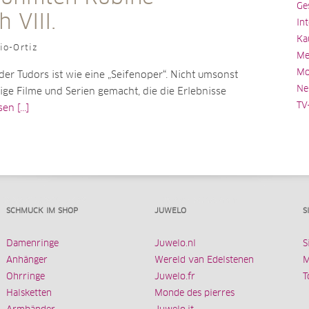
Ge
h VIII.
In
Ka
io-Ortiz
Me
Mo
der Tudors ist wie eine „Seifenoper“. Nicht umsonst
Ne
ge Filme und Serien gemacht, die die Erlebnisse
TV
n [...]
SCHMUCK IM SHOP
JUWELO
S
Damenringe
Juwelo.nl
S
Anhänger
Wereld van Edelstenen
M
Ohrringe
Juwelo.fr
T
Halsketten
Monde des pierres