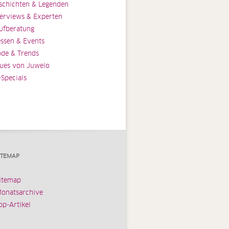
schichten & Legenden
terviews & Experten
ufberatung
ssen & Events
de & Trends
ues von Juwelo
-Specials
ITEMAP
itemap
onatsarchive
op-Artikel