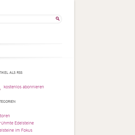
he
:
TIKEL ALS RSS
kostenlos abonnieren
TEGORIEN
toren
rühmte Edelsteine
elsteine im Fokus