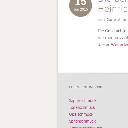
15
Heinric
Jun 2015
von Cuini Amel
Die Geschichte 
hat man unzähli
dieser
Weiterlese
EDELSTEINE IM SHOP
Saphirschmuck
Topasschmuck
Opalschmuck
Sphenschmuck