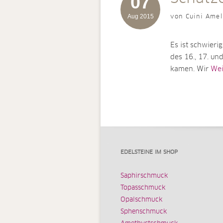
07
Aug 2015
von Cuini Amel
Es ist schwieri
des 16., 17. u
kamen. Wir
Weit
EDELSTEINE IM SHOP
Saphirschmuck
Topasschmuck
Opalschmuck
Sphenschmuck