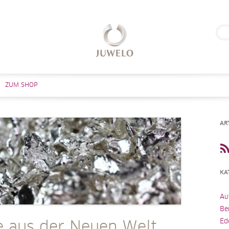
Suc
nach
Zum Inhalt springen
ZUM SHOP
AR
KA
Au
Be
Ed
e aus der Neuen Welt