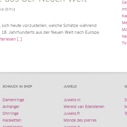
Ge
In
io-Ortiz
Ka
Me
g, sich heute vorzustellen, welche Schätze während
Mo
nd 18. Jahrhunderts aus der Neuen Welt nach Europa
Ne
erlesen [...]
TV
SCHMUCK IM SHOP
JUWELO
S
Damenringe
Juwelo.nl
S
Anhänger
Wereld van Edelstenen
M
Ohrringe
Juwelo.fr
T
Halsketten
Monde des pierres