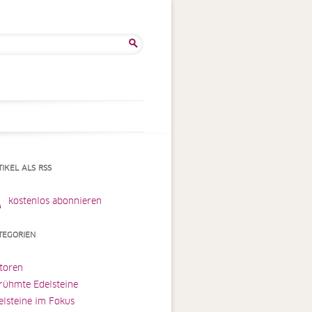
he
:
TIKEL ALS RSS
kostenlos abonnieren
TEGORIEN
toren
rühmte Edelsteine
elsteine im Fokus