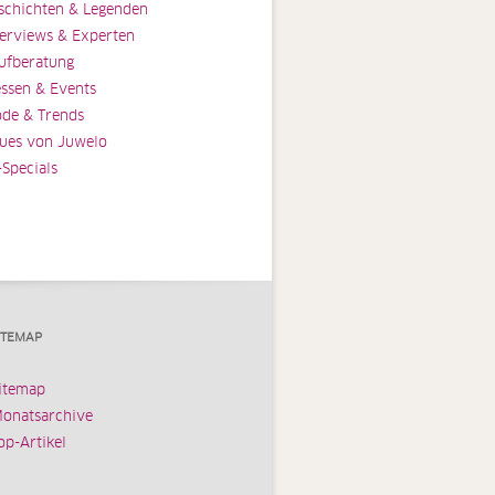
schichten & Legenden
terviews & Experten
ufberatung
ssen & Events
de & Trends
ues von Juwelo
-Specials
ITEMAP
itemap
onatsarchive
op-Artikel