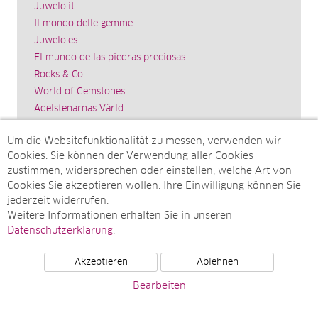
Juwelo.it
Il mondo delle gemme
Juwelo.es
El mundo de las piedras preciosas
Rocks & Co.
World of Gemstones
Ädelstenarnas Värld
Schmuck.de
Um die Websitefunktionalität zu messen, verwenden wir
Impressum
Cookies. Sie können der Verwendung aller Cookies
SITEMAP
zustimmen, widersprechen oder einstellen, welche Art von
Cookies Sie akzeptieren wollen. Ihre Einwilligung können Sie
Sitemap
jederzeit widerrufen.
Monatsarchive
Weitere Informationen erhalten Sie in unseren
Top-Artikel
Datenschutzerklärung
.
Akzeptieren
Ablehnen
© Juwelo Deutschland GmbH (ein Tochterunternehmen der
Bearbeiten
elumeo SE)