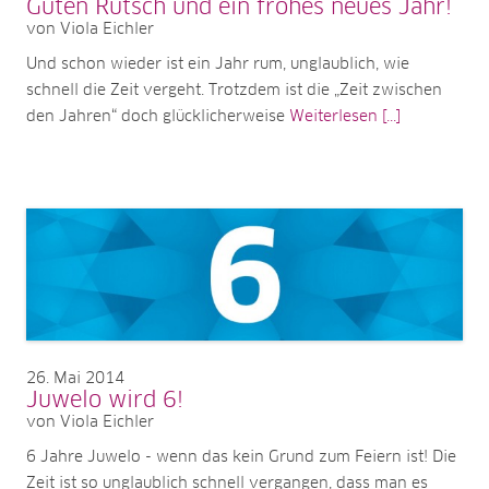
Guten Rutsch und ein frohes neues Jahr!
von Viola Eichler
Und schon wieder ist ein Jahr rum, unglaublich, wie
schnell die Zeit vergeht. Trotzdem ist die „Zeit zwischen
den Jahren“ doch glücklicherweise
Weiterlesen [...]
26
Mai 2014
Juwelo wird 6!
von Viola Eichler
6 Jahre Juwelo - wenn das kein Grund zum Feiern ist! Die
Zeit ist so unglaublich schnell vergangen, dass man es