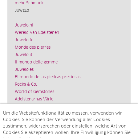
mehr Schmuck
JUWELO
Juwelo.nl
Wereld van Edelstenen
Juwelo.fr
Monde des pierres
Juwelo.it
Il mondo delle gemme
Juwelo.es
El mundo de las piedras preciosas
Rocks & Co.
World of Gemstones
Ädelstenarnas Värld
Schmuck.de
Um die Websitefunktionalität zu messen, verwenden wir
Impressum
Cookies. Sie können der Verwendung aller Cookies
SITEMAP
zustimmen, widersprechen oder einstellen, welche Art von
Cookies Sie akzeptieren wollen. Ihre Einwilligung können Sie
Sitemap