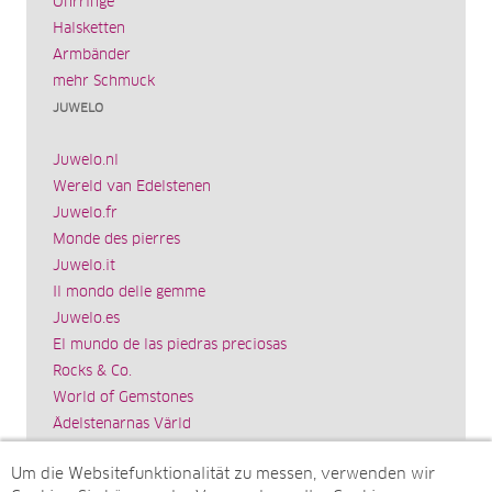
Ohrringe
Halsketten
Armbänder
mehr Schmuck
JUWELO
Juwelo.nl
Wereld van Edelstenen
Juwelo.fr
Monde des pierres
Juwelo.it
Il mondo delle gemme
Juwelo.es
El mundo de las piedras preciosas
Rocks & Co.
World of Gemstones
Ädelstenarnas Värld
Schmuck.de
Um die Websitefunktionalität zu messen, verwenden wir
Impressum