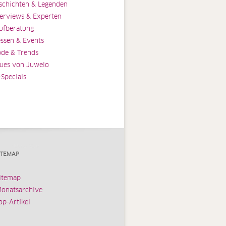
schichten & Legenden
terviews & Experten
ufberatung
ssen & Events
de & Trends
ues von Juwelo
-Specials
ITEMAP
itemap
onatsarchive
op-Artikel