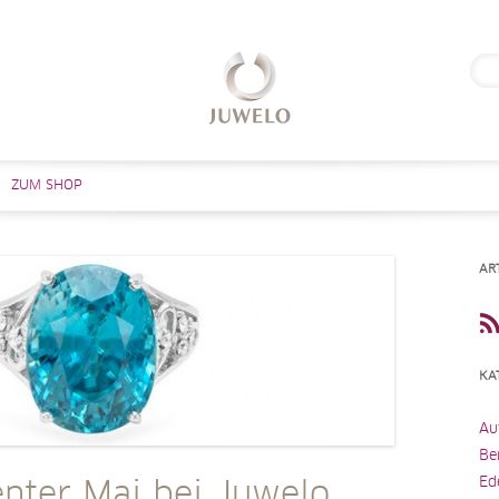
Suc
nach
Zum Inhalt springen
ZUM SHOP
AR
KA
Au
Be
Ed
enter Mai bei Juwelo