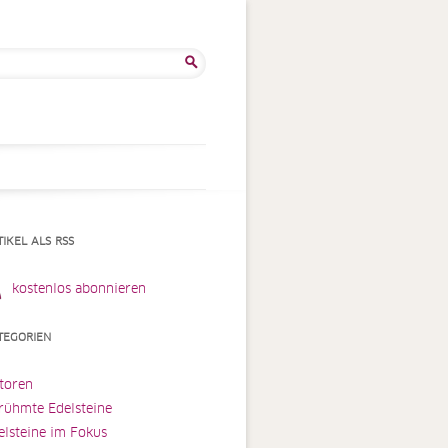
he
:
TIKEL ALS RSS
kostenlos abonnieren
TEGORIEN
toren
rühmte Edelsteine
elsteine im Fokus