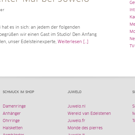
Ge
In
ler
Ka
Me
hat es in sich: an jedem der folgenden
Mo
grüßen wir einen Gast im Studio! Den Anfang
Ne
len, unser Edelsteinexperte,
Weiterlesen [...]
TV
SCHMUCK IM SHOP
JUWELO
S
Damenringe
Juwelo.nl
S
Anhänger
Wereld van Edelstenen
M
Ohrringe
Juwelo.fr
T
Halsketten
Monde des pierres