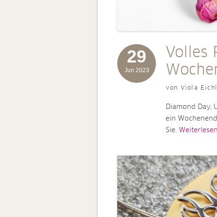
Volles
29
Woche
Jun 2023
von Viola Eich
Diamond Day, U
ein Wochenende
Sie.
Weiterlesen [