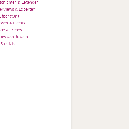
schichten & Legenden
terviews & Experten
ufberatung
ssen & Events
de & Trends
ues von Juwelo
-Specials