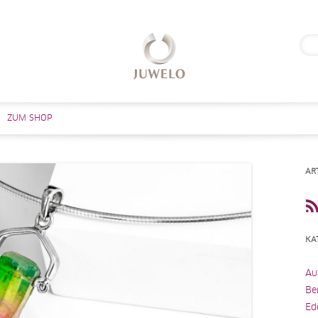
Suc
nach
Zum Inhalt springen
ZUM SHOP
AR
KA
Au
Be
Ed