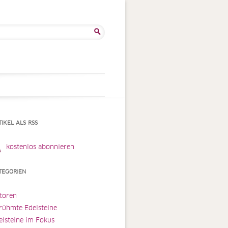
he
:
TIKEL ALS RSS
kostenlos abonnieren
TEGORIEN
toren
rühmte Edelsteine
elsteine im Fokus