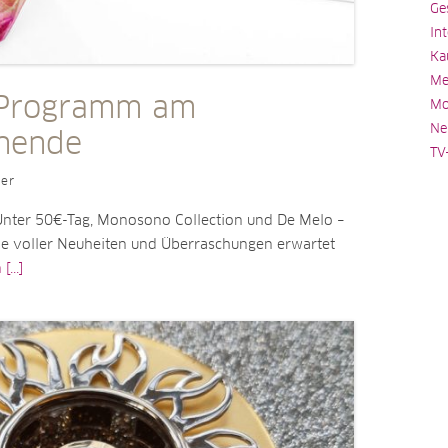
Ge
In
Ka
Me
 Programm am
Mo
Ne
nende
TV
ler
nter 50€-Tag, Monosono Collection und De Melo –
 voller Neuheiten und Überraschungen erwartet
...]