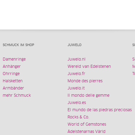
SCHMUCK IM SHOP
JUWELO
S
Damenringe
Juwelo.nl
S
Anhänger
Wereld van Edelstenen
M
Ohrringe
Juwelo.fr
T
Halsketten
Monde des pierres
Armbänder
Juwelo.it
mehr Schmuck
Il mondo delle gemme
Juwelo.es
El mundo de las piedras preciosas
Rocks & Co.
World of Gemstones
Ädelstenarnas Värld