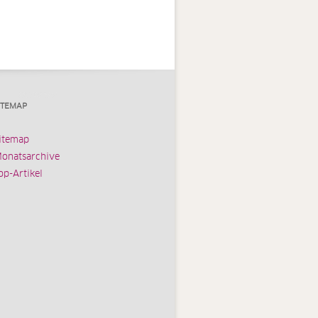
ITEMAP
itemap
onatsarchive
op-Artikel