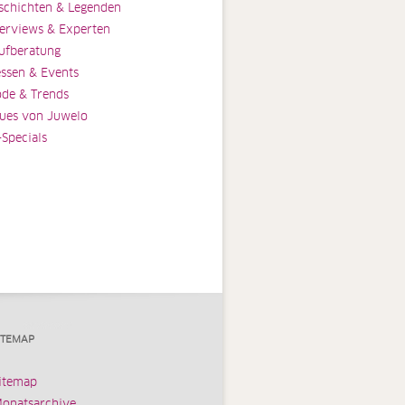
schichten & Legenden
terviews & Experten
ufberatung
ssen & Events
de & Trends
ues von Juwelo
-Specials
ITEMAP
itemap
onatsarchive