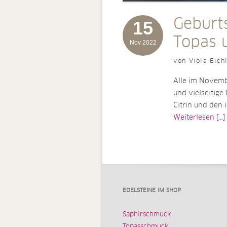
Geburt
15
Topas u
Nov 2022
von Viola Eich
Alle im Novemb
und vielseitig
Citrin und den 
Weiterlesen [...]
EDELSTEINE IM SHOP
Saphirschmuck
Topasschmuck