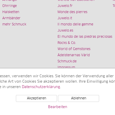
Ohrringe
Juwelo.fr
T
Halsketten
Monde des pierres
Armbänder
Juwelo.it
mehr Schmuck
Il mondo delle gemme
Juwelo.es
El mundo de las piedras preciosas
Rocks & Co.
World of Gemstones
Ädelstenarnas Värld
Schmuck.de
Impressum
messen, verwenden wir Cookies. Sie können der Verwendung aller
che Art von Cookies Sie akzeptieren wollen. Ihre Einwilligung kön
e in unseren
Datenschutzerklärung
.
Tochterunternehmen der elumeo SE)
Akzeptieren
Ablehnen
Bearbeiten