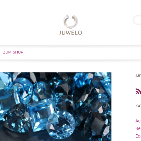
Suc
nach
Zum Inhalt springen
ZUM SHOP
AR
KA
Au
Be
Ed