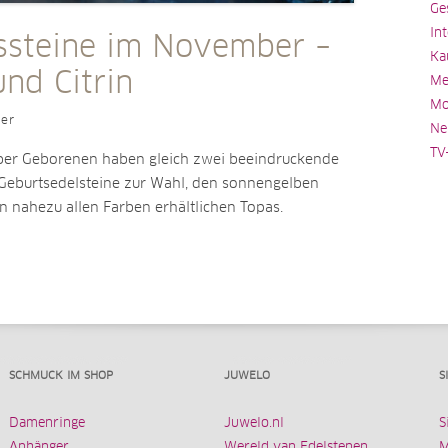
Ge
In
ssteine im November –
Ka
nd Citrin
Me
Mo
ler
Ne
TV
er Geborenen haben gleich zwei beeindruckende
e Geburtsedelsteine zur Wahl, den sonnengelben
in nahezu allen Farben erhältlichen Topas.
SCHMUCK IM SHOP
JUWELO
S
Damenringe
Juwelo.nl
S
Anhänger
Wereld van Edelstenen
M