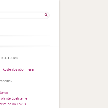
he
:
TIKEL ALS RSS
kostenlos abonnieren
TEGORIEN
toren
rühmte Edelsteine
elsteine im Fokus