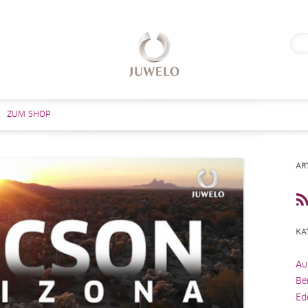
Suc
nach
Zum Inhalt springen
ZUM SHOP
AR
KA
Au
Be
Ed