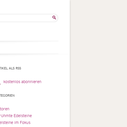
he
:
TIKEL ALS RSS
kostenlos abonnieren
TEGORIEN
toren
rühmte Edelsteine
elsteine im Fokus