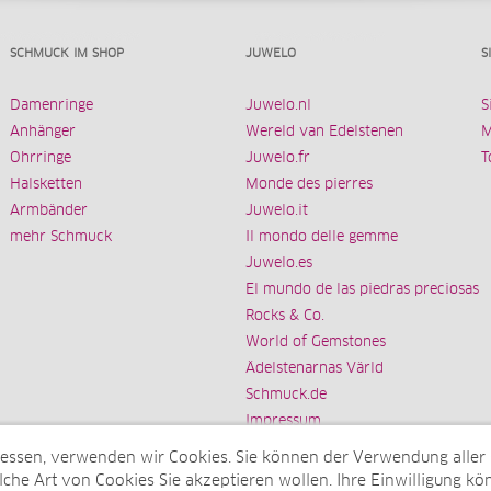
SCHMUCK IM SHOP
JUWELO
S
Damenringe
Juwelo.nl
S
Anhänger
Wereld van Edelstenen
M
Ohrringe
Juwelo.fr
T
Halsketten
Monde des pierres
Armbänder
Juwelo.it
mehr Schmuck
Il mondo delle gemme
Juwelo.es
El mundo de las piedras preciosas
Rocks & Co.
World of Gemstones
Ädelstenarnas Värld
Schmuck.de
Impressum
messen, verwenden wir Cookies. Sie können der Verwendung aller
che Art von Cookies Sie akzeptieren wollen. Ihre Einwilligung kön