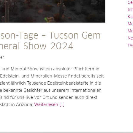
Ge
In
Ka
Me
Mo
cson-Tage – Tucson Gem
Ne
neral Show 2024
TV
ler
und Mineral Show ist ein absoluter Pflichttermin
 Edelstein- und Mineralien-Messe findet bereits seit
zieht jährlich Tausende Edelsteinbegeisterte in die
le bekannte Gesichter aus unserem internationalen
ind für uns live vor Ort und senden auch direkt
stadt in Arizona.
Weiterlesen [...]