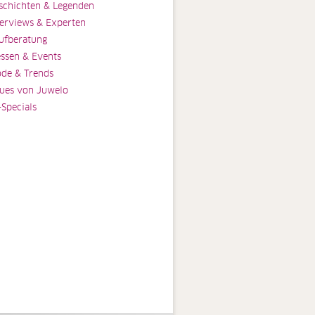
schichten & Legenden
terviews & Experten
ufberatung
ssen & Events
de & Trends
ues von Juwelo
-Specials