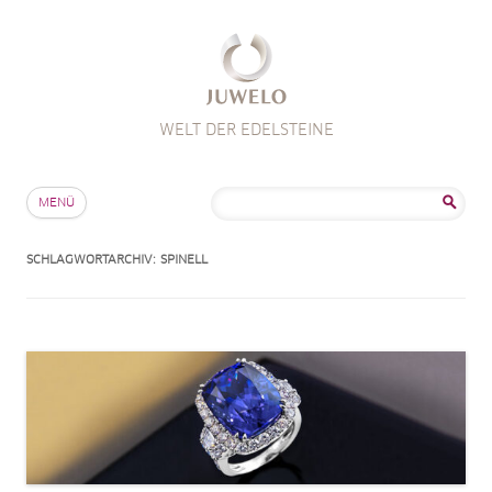
WELT DER EDELSTEINE
Zum Inhalt springen
Suche
MENÜ
nach:
SCHLAGWORTARCHIV:
SPINELL