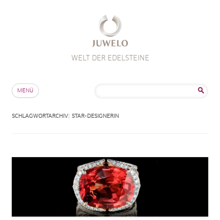
WELT DER EDELSTEINE
Zum Inhalt springen
Suche
MENÜ
nach:
SCHLAGWORTARCHIV:
STAR-DESIGNERIN