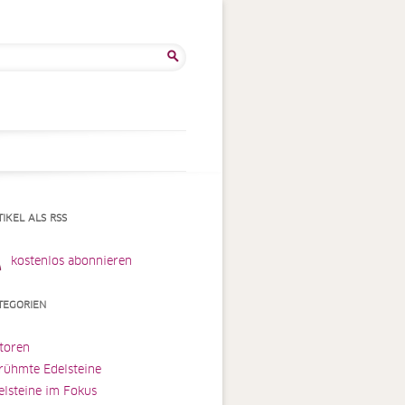
he
:
TIKEL ALS RSS
kostenlos abonnieren
TEGORIEN
toren
rühmte Edelsteine
elsteine im Fokus