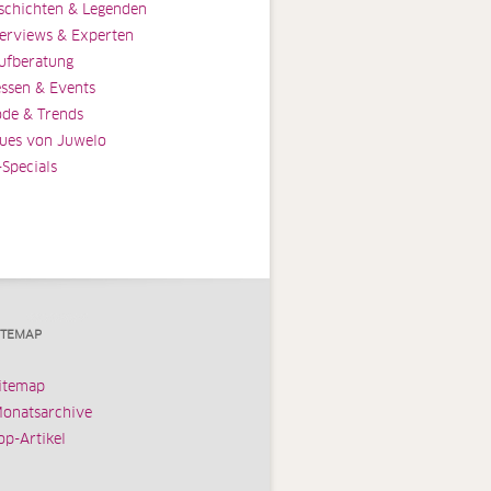
schichten & Legenden
terviews & Experten
ufberatung
ssen & Events
de & Trends
ues von Juwelo
-Specials
ITEMAP
itemap
onatsarchive
op-Artikel