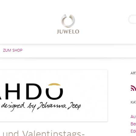
Suc
nach
Zum Inhalt springen
ZUM SHOP
AR
KA
Au
Be
Ed
und Valentinstags-