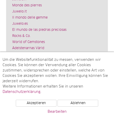
Monde des pierres
Juwelo.it
Il mondo delle gemme
Juwelo.es
El mundo de las piedras preciosas
Rocks & Co.
World of Gemstones
Ädelstenarnas Värld
Schmuck.de
Um die Websitefunktionalität zu messen, verwenden wir
Impressum
Cookies. Sie können der Verwendung aller Cookies
SITEMAP
zustimmen, widersprechen oder einstellen, welche Art von
Cookies Sie akzeptieren wollen. Ihre Einwilligung können Sie
Sitemap
jederzeit widerrufen.
Monatsarchive
Weitere Informationen erhalten Sie in unseren
Top-Artikel
Datenschutzerklärung
.
Akzeptieren
Ablehnen
© Juwelo Deutschland GmbH (ein Tochterunternehmen der
Bearbeiten