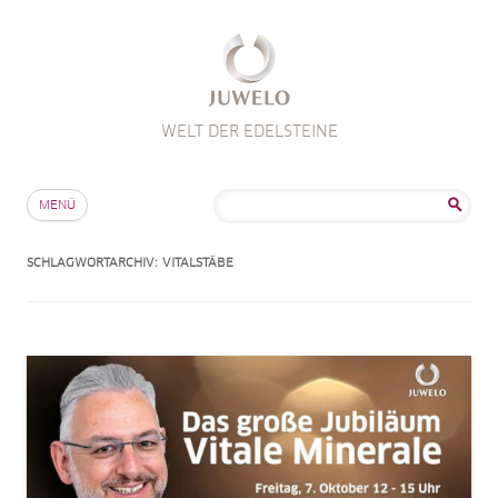
WELT DER EDELSTEINE
Zum Inhalt springen
Suche
MENÜ
nach:
SCHLAGWORTARCHIV:
VITALSTÄBE