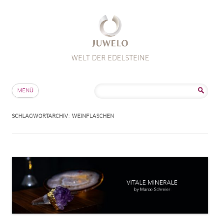
WELT DER EDELSTEINE
Zum Inhalt springen
Suche
MENÜ
nach:
SCHLAGWORTARCHIV:
WEINFLASCHEN