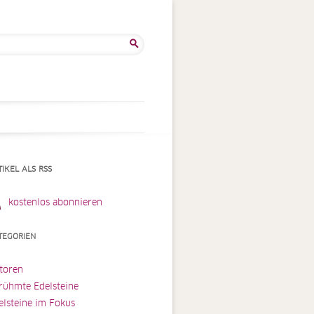
he
:
TIKEL ALS RSS
kostenlos abonnieren
TEGORIEN
toren
rühmte Edelsteine
elsteine im Fokus