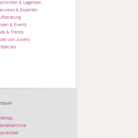
schichten & Legenden
terviews & Experten
ufberatung
ssen & Events
de & Trends
ues von Juwelo
-Specials
ITEMAP
itemap
onatsarchive
op-Artikel