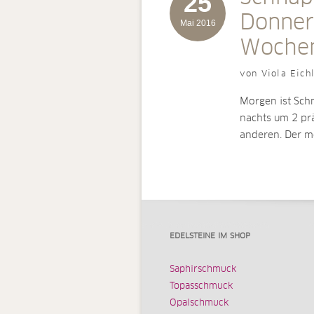
25
Donner
Mai 2016
Woche
von Viola Eich
Morgen ist Sch
nachts um 2 pr
anderen. Der 
EDELSTEINE IM SHOP
Saphirschmuck
Topasschmuck
Opalschmuck