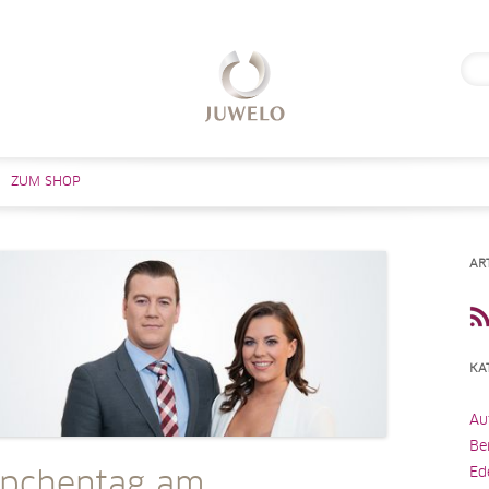
Suc
nach
Zum Inhalt springen
ZUM SHOP
AR
KA
Au
Be
Ed
pchentag am