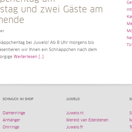
Ge
stag und zwei Gäste am
In
Ka
nende
Me
Mo
ler
Ne
näppchentag bei Juwelo! Ab 8 Uhr morgens bis
TV
äsentieren wir Ihnen ein Schnäppchen nach dem
morgige
Weiterlesen [...]
SCHMUCK IM SHOP
JUWELO
S
Damenringe
Juwelo.nl
S
Anhänger
Wereld van Edelstenen
M
Ohrringe
Juwelo.fr
T