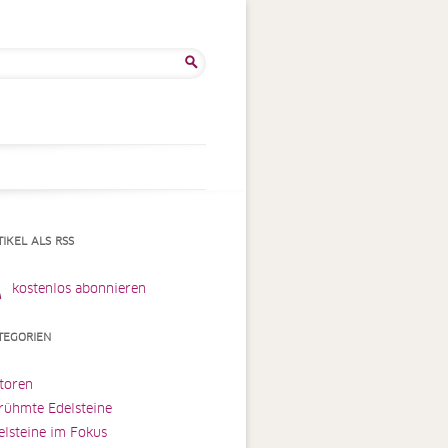
he
:
TIKEL ALS RSS
kostenlos abonnieren
TEGORIEN
toren
rühmte Edelsteine
elsteine im Fokus