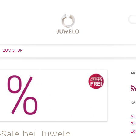
Suc
nach
Zum Inhalt springen
ZUM SHOP
AR
KA
Au
Be
Ed
-Sale bei Juwelo