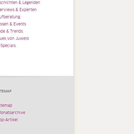
schichten & Legenden
terviews & Experten
ufberatung
ssen & Events
de & Trends
ues von Juwelo
-Specials
ITEMAP
itemap
onatsarchive
op-Artikel