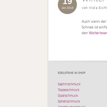
19
Jan 2016
von Viola Eich
Auch wenn der W
Schnee ist einfa
den
Weiterlesen 
EDELSTEINE IM SHOP
Saphirschmuck
Topasschmuck
Opalschmuck
Sphenschmuck