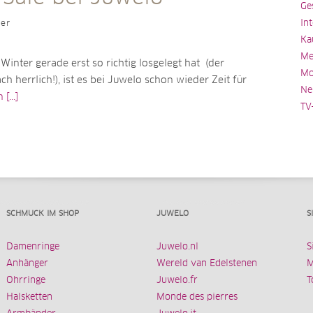
Ge
In
ler
Ka
Me
inter gerade erst so richtig losgelegt hat (der
Mo
ch herrlich!), ist es bei Juwelo schon wieder Zeit für
Ne
[...]
TV
SCHMUCK IM SHOP
JUWELO
S
Damenringe
Juwelo.nl
S
Anhänger
Wereld van Edelstenen
M
Ohrringe
Juwelo.fr
T
Halsketten
Monde des pierres