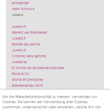
Armbänder
mehr Schmuck
JUWELO
Juwelo.nl
Wereld van Edelstenen
Juwelo.fr
Monde des pierres
Juwelo.it
Il mondo delle gemme
Juwelo.es
El mundo de las piedras preciosas
Rocks & Co.
World of Gemstones
Ädelstenarnas Värld
Schmuck.de
Um die Websitefunktionalität zu messen, verwenden wir
Impressum
Cookies. Sie können der Verwendung aller Cookies
SITEMAP
zustimmen, widersprechen oder einstellen, welche Art von