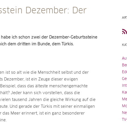
sstein Dezember: Der
AR
 habe ich schon zwei der Dezember-Geburtssteine
mich dem dritten im Bunde, dem Türkis.
KA
Au
Be
Ed
n ist so alt wie die Menschheit selbst und der
Ge
ts Dezember, ist ein Zeuge dieser ewigen
In
Beispiel, dass das älteste menschengemachte
Ka
hält? Jeder kann sich vorstellen, dass die
Me
vielen tausend Jahren die gleiche Wirkung auf die
Mo
ute. Und gerade der Türkis mit seiner einmaligen
Ne
 das Meer erinnert, ist ein ganz besonderer
TV
ine.