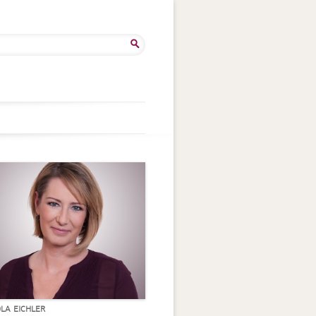
he
:
OLA EICHLER