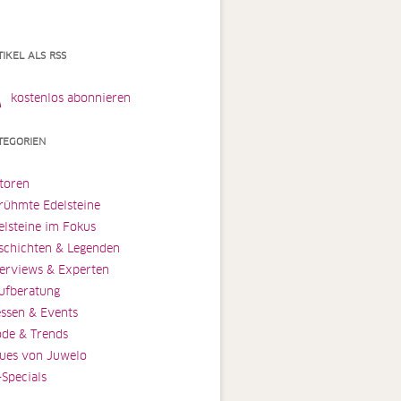
TIKEL ALS RSS
kostenlos abonnieren
TEGORIEN
toren
rühmte Edelsteine
elsteine im Fokus
schichten & Legenden
terviews & Experten
ufberatung
ssen & Events
de & Trends
ues von Juwelo
-Specials